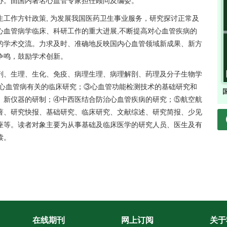
办。由国内著名心血管专家担任顾问及编委。
工作方针政策, 为发展我国医药卫生事业服务，研究探讨正常及
心血管病学临床、科研工作的重大进展,不断提高对心血管疾病的
的学术交流。力求及时、准确地反映国内心血管领域新成果、新方
争鸣，鼓励学术创新。
剖、生理、生化、免疫、病理生理、病理解剖、药理及分子生物学
与心血管病有关的临床研究；③心血管功能检测技术的基础研究和
、新仪器的研制；④中西医结合防治心血管疾病的研究；⑤航空航
著、研究快报、基础研究、临床研究、文献综述、研究简报、少见
座等。读者对象主要为从事基础及临床医学的研究人员、医生及有
读。
在线期刊
网上订阅
关于