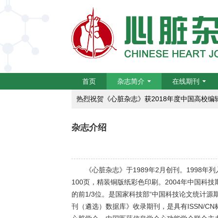
为推动学术期刊科研诚信建设
【重要提醒】关于防范学术出版诈骗的通知
热烈祝贺《心脏杂志》入选：中国科技期刊卓越
首页
杂志简介
在线期刊
热烈祝贺《心脏杂志》获2018年度中国高校
航空航天心血管医学研究栏目向您约稿啦！
杂志介绍
编辑部提醒作者严防诈骗
为推动学术期刊科研诚信建设
《心脏杂志》于1989年2月创刊。1998
【重要提醒】关于防范学术出版诈骗的通知
100页，精装铜版纸彩色印刷。2004年中国
的前1/3位。是国家科技部“中国科技论文统计源期
刊（遴选）数据库》收录期刊，是具有ISSN/