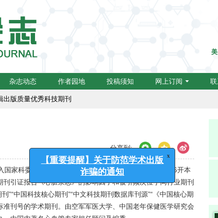
美
行动计划（二期）集群化项目编号：B-01）,成为中国高校医学集群系列
杂志动态
作者园地
投稿须知
网上订阅
联
编辑出版质量优秀科技期刊
分享到:
x
【重要提醒】关于防范学术出版
年列入国家科委中国科技论文统计源期刊。国际标准（A4）大16开本
诈骗的通知
科技期刊引证报告《心脏杂志》的影响因子和被引频次位于同行业期刊
刊”“中国科技核心期刊”“中文科技期刊数据库刊源”“《中国核心期
CN标准刊号的学术期刊。由空军军医大学、中国老年保健医学研究会