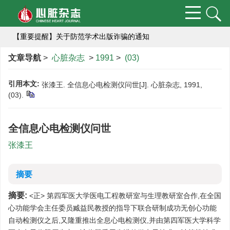
为推动学术期刊科研诚信建设
【重要提醒】关于防范学术出版诈骗的通知
热烈祝贺《心脏杂志》入选：中国科技期刊卓越行动计划（二期）集群化项目编号：B-01）,成为中国高校医学集群系列期刊的成员刊。
文章导航
>
心脏杂志
>
1991
>
(03)
热烈祝贺《心脏杂志》获2018年度中国高校编辑出版质量优秀科技期刊
引用本文:
张漆王. 全信息心电检测仪问世[J]. 心脏杂志, 1991,
(03).
航空航天心血管医学研究栏目向您约稿啦！
编辑部提醒作者严防诈骗
全信息心电检测仪问世
为推动学术期刊科研诚信建设
张漆王
【重要提醒】关于防范学术出版诈骗的通知
摘要
摘要:
<正> 第四军医大学医电工程教研室与生理教研室合作,在全国
心功能学会主任委员臧益民教授的指导下联合研制成功无创心功能
自动检测仪之后,又隆重推出全息心电检测仪,并由第四军医大学科学