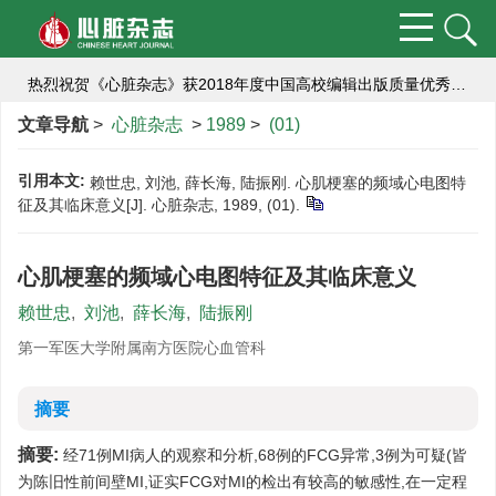
热烈祝贺《心脏杂志》入选：中国科技期刊卓越行动计划（二期）集群化项目编号：B-01）,成为中国高校医学集群系列期刊的成员刊。
热烈祝贺《心脏杂志》获2018年度中国高校编辑出版质量优秀科技期刊
航空航天心血管医学研究栏目向您约稿啦！
文章导航
>
心脏杂志
>
1989
>
(01)
编辑部提醒作者严防诈骗
引用本文:
赖世忠, 刘池, 薛长海, 陆振刚. 心肌梗塞的频域心电图特
征及其临床意义[J]. 心脏杂志, 1989, (01).
为推动学术期刊科研诚信建设
【重要提醒】关于防范学术出版诈骗的通知
心肌梗塞的频域心电图特征及其临床意义
赖世忠
,
刘池
,
薛长海
,
陆振刚
第一军医大学附属南方医院心血管科
摘要
摘要:
经71例MI病人的观察和分析,68例的FCG异常,3例为可疑(皆
为陈旧性前间壁MI,证实FCG对MI的检出有较高的敏感性,在一定程