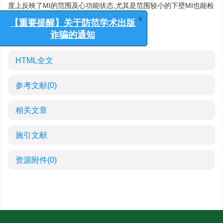
度上反映了MI的范围及心功能状态,尤其是范围较小的下壁MI也能检
出,表明FCG对心肌梗塞有诊断价值。
x
【重要提醒】关于防范学术出版
关键词:
心肌梗塞
/
心电描记术
/
频域
诈骗的通知
HTML全文
参考文献
(0)
相关文章
施引文献
资源附件
(0)