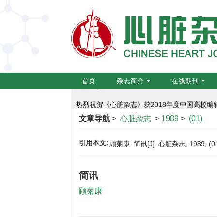
为推动学术期刊科研诚信建设
【重要提醒】关于防范学术出版诈骗的通知
热烈祝贺《心脏杂志》入选：中国科技期刊卓越
首页
杂志简介
在线期刊
热烈祝贺《心脏杂志》获2018年度中国高校
航空航天心血管医学研究栏目向您约稿啦！
文章导航
>
心脏杂志
>
1989
>
(01)
编辑部提醒作者严防诈骗
引用本文:
顾菊康. 简讯[J]. 心脏杂志, 1989, (01
为推动学术期刊科研诚信建设
简讯
【重要提醒】关于防范学术出版诈骗的通知
顾菊康