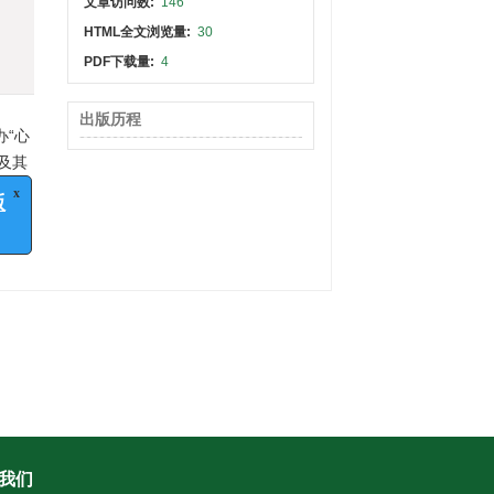
文章访问数:
146
HTML全文浏览量:
30
PDF下载量:
4
出版历程
办“心
及其
x
出版
我们