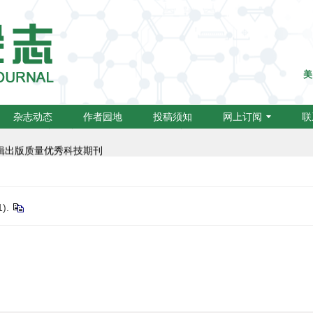
美
行动计划（二期）集群化项目编号：B-01）,成为中国高校医学集群系列
杂志动态
作者园地
投稿须知
网上订阅
联
编辑出版质量优秀科技期刊
).