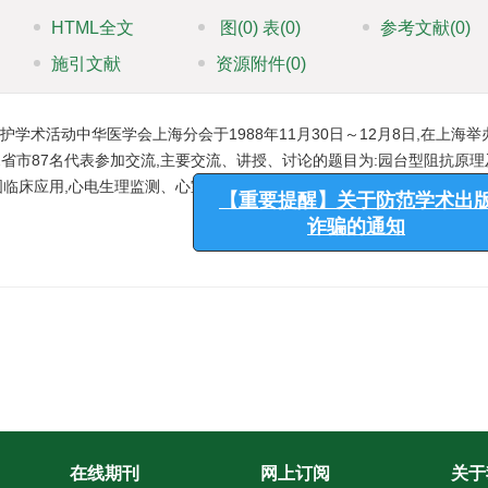
HTML全文
图
(0)
表
(0)
参考文献
(0)
施引文献
资源附件
(0)
学术活动中华医学会上海分会于1988年11月30日～12月8日,在上海举
2省市87名代表参加交流,主要交流、讲授、讨论的题目为:园台型阻抗原理
图临床应用,心电生理监测、心室晚电位、简易动态
【重要提醒】关于防范学术
诈骗的通知
在线期刊
网上订阅
关于