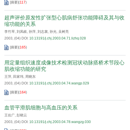
[摘要]
(
117
)
超声评价原发性扩张型心肌病舒张功能障碍及其与收
缩功能的关系
李竹琴
,
刘凤岐
,
孙萍
,
刘志襄
,
孙光
,
吴树亮
2003, (04)
DOI:
10.13191/j.chj.2003.04.71.lizhq.028
[摘要]
(
165
)
用定量组织速度成像技术检测冠状动脉搭桥术节段心
肌收缩功能的研究
王萍
,
田家玮
,
周晓东
2003, (04)
DOI:
10.13191/j.chj.2003.04.74.wangp.029
[摘要]
(
164
)
血管平滑肌细胞与高血压的关系
王佐广
,
彭晓云
2003, (04)
DOI:
10.13191/j.chj.2003.04.78.wangzg.030