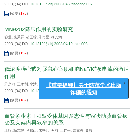
2003, (04)
DOI:
10.13191/j.chj.2003.04.7.zhaozhg.002
[摘要]
(
173
)
MN9202降压作用的实验研究
弥曼
,
袁秉祥
,
胡玉珍
,
朱肖星
,
梅其炳
2003, (04)
DOI:
10.13191/j.chj.2003.04.10.mim.003
[摘要]
(
159
)
+
+
低浓度强心甙对豚鼠心室肌细胞Na
/K
泵电流的激活
作用
x
【重要提醒】关于防范学术出版
尹京湘
,
王永利
,
李清
,
丁延峰
,
苏素文
诈骗的通知
2003, (04)
DOI:
10.13191/j.chj.2003.04.14.yinjx.004
[摘要]
(
187
)
血管紧张素Ⅱ-1型受体基因多态性与冠状动脉血管病
变及支架内再狭窄的关系
王晖
,
杨志健
,
马根山
,
朱铁兵
,
尹航
,
王连生
,
曹克将
,
黄峻