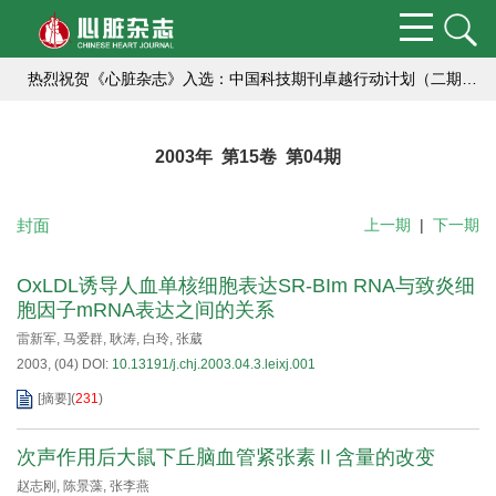
【重要提醒】关于防范学术出版诈骗的通知
热烈祝贺《心脏杂志》入选：中国科技期刊卓越行动计划（二期）集群化项目编号：B-01）,成为中国高校医学集群系列期刊的成员刊。
热烈祝贺《心脏杂志》获2018年度中国高校编辑出版质量优秀科技期刊
2003年 第15卷 第04期
航空航天心血管医学研究栏目向您约稿啦！
编辑部提醒作者严防诈骗
封面
上一期
|
下一期
为推动学术期刊科研诚信建设
OxLDL诱导人血单核细胞表达SR-BIm RNA与致炎细
【重要提醒】关于防范学术出版诈骗的通知
胞因子mRNA表达之间的关系
雷新军
,
马爱群
,
耿涛
,
白玲
,
张葳
2003, (04)
DOI:
10.13191/j.chj.2003.04.3.leixj.001
[摘要]
(
231
)
次声作用后大鼠下丘脑血管紧张素Ⅱ含量的改变
赵志刚
,
陈景藻
,
张李燕