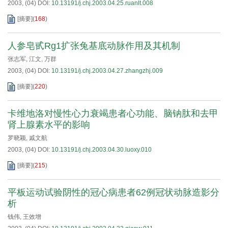
2003, (04)
DOI:
10.13191/j.chj.2003.04.25.ruanlt.008
[摘要]
(
168
)
人参皂甙Rg1扩张兔基底动脉作用及其机制
张志军
,
江文
,
万群
2003, (04)
DOI:
10.13191/j.chj.2003.04.27.zhangzhj.009
[摘要]
(
220
)
卡维地洛对慢性心力衰竭患者心功能、脑钠肽和去甲
肾上腺素水平的影响
罗晓颖
,
戚文航
2003, (04)
DOI:
10.13191/j.chj.2003.04.30.luoxy.010
[摘要]
(
215
)
平板运动试验阴性的冠心病患者62例冠状动脉造影分
析
钱伟
,
王效增