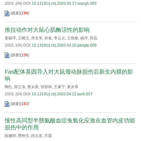
2003, (04)
DOI:
10.13191/j.chj.2003.04.17.wangh.005
[摘要]
(
194
)
推拉动作对大鼠心肌酶活性的影响
姜丽萍
,
王晓玉
,
佟文革
,
孙奎
,
李云义
,
王艳春
,
姚萍
,
田晶
2003, (04)
DOI:
10.13191/j.chj.2003.04.20.jianglp.006
[摘要]
(
156
)
Fas配体基因导入对大鼠颈动脉损伤后新生内膜的影
响
陶红
,
陈立东
,
黄从新
,
张群林
,
王家宁
,
黄永章
2003, (04)
DOI:
10.13191/j.chj.2003.04.22.taoh.007
[摘要]
(
163
)
慢性高同型半胱氨酸血症兔氧化应激在血管内皮功能
损伤中的作用
阮骊韬
,
曹铁生
,
段云友
,
庄磊