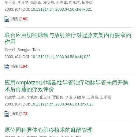
车玉英
,
李景梦
,
张康泰
,
邓明福
,
王克成
,
周永超
,
拓步雄
2003, (04)
DOI:
10.13191/j.chj.2003.04.56.cheyy.021
[摘要]
(
180
)
联合应用切割球囊与放射治疗对冠脉支架内再狭窄的
作用
陆士娟
,
Sengjue Tahk
2003, (04)
DOI:
10.13191/j.chj.2003.04.58.lushj.022
[摘要]
(
194
)
应用Amplatzer封堵器经导管治疗动脉导管未闭开胸
术后再通的疗效评价
代政学
,
王垒
,
李毓杰
,
张玉顺
,
贾国良
,
李寰
,
刘建平
,
王海昌
,
王小燕
2003, (04)
DOI:
10.13191/j.chj.2003.04.61.daizhx.023
[摘要]
(
173
)
原位同种异体心脏移植术的麻醉管理