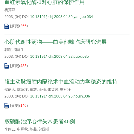
血红素氧化酶-1对心脏的保护作用
杨萍萍
2003, (04)
DOI:
10.13191/j.chj.2003.04.89.yangpp.034
[摘要]
(
255
)
心肌代谢性药物——曲美他嗪临床研究进展
郭瑄
,
周建生
2003, (04)
DOI:
10.13191/j.chj.2003.04.92.guox.035
[摘要]
(
483
)
腹主动脉瘤腔内隔绝术中血流动力学稳态的维持
侯丽宏
,
陈绍洋
,
董辉
,
王强
,
张英民
,
熊利泽
2003, (04)
DOI:
10.13191/j.chj.2003.04.95.houlh.036
[摘要]
(
146
)
胺碘酮治疗心律失常患者46例
李闽云
,
申屏秋
,
陈燕
,
郭国明