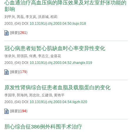
心血通治疗高血压病的降压效果及对左室舒张功能的
影响
刘甲兴
,
芮磊
,
李文岚
,
洪原城
,
程莉
2003, (04)
DOI:
10.13191/j.chj.2003.04.50.liujx.018
[摘要]
(
261
)
冠心病患者短暂心肌缺血时心率变异性变化
张录兴
,
郑强荪
,
何勇
,
李志立
,
金葵花
2003, (04)
DOI:
10.13191/j.chj.2003.04.52.zhanglx.019
[摘要]
(
179
)
原发性肾病综合征患者血脂及载脂蛋白的变化
李国璋
,
郭海鸽
,
郑忠欣
,
丘建强
,
黄艳平
2003, (04)
DOI:
10.13191/j.chj.2003.04.54.ligzh.020
[摘要]
(
194
)
胆心综合征386例外科围手术治疗