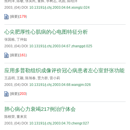
熊利泽
,
陈敏
,
张英民
,
董辉
,
李树志
,
巩固
,
陈绍洋
2003, (04)
DOI:
10.13191/j.chj.2003.04.64.xionglz.024
[摘要]
(
179
)
心尖肥厚性心肌病的心电图特征分析
张国栋
,
丁仲如
2003, (04)
DOI:
10.13191/j.chj.2003.04.67.zhanggd.025
[摘要]
(
161
)
应用多普勒组织成像评价冠心病患者左心室舒张功能
王晶明
,
王颖
,
陈旭春
,
贾力群
,
雷小莉
2003, (04)
DOI:
10.13191/j.chj.2003.04.68.wangjm.026
[摘要]
(
203
)
肺心病心力衰竭217例治疗体会
陈根荣
,
董来宾
2003, (04)
DOI:
10.13191/j.chj.2003.04.70.chengr.027