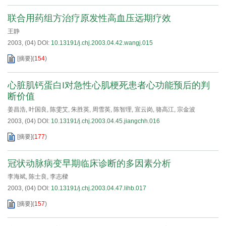
联合用药组方治疗原发性高血压远期疗效
王静
2003, (04)
DOI:
10.13191/j.chj.2003.04.42.wangj.015
[摘要]
(
154
)
心脏肌钙蛋白I对急性心肌梗死患者心功能预后的判
断价值
姜昌浩
,
叶国良
,
陈雯艾
,
朱胜英
,
周雪英
,
陈智理
,
宣云岗
,
骆高江
,
宗金波
2003, (04)
DOI:
10.13191/j.chj.2003.04.45.jiangchh.016
[摘要]
(
177
)
冠状动脉病变早期临床诊断的多因素分析
李海斌
,
陈士良
,
李志樑
2003, (04)
DOI:
10.13191/j.chj.2003.04.47.lihb.017
[摘要]
(
157
)