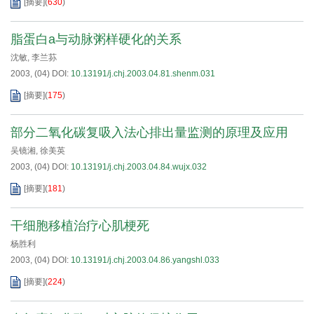
[摘要]
(
630
)
脂蛋白a与动脉粥样硬化的关系
沈敏
,
李兰荪
2003, (04)
DOI:
10.13191/j.chj.2003.04.81.shenm.031
[摘要]
(
175
)
部分二氧化碳复吸入法心排出量监测的原理及应用
吴镜湘
,
徐美英
2003, (04)
DOI:
10.13191/j.chj.2003.04.84.wujx.032
[摘要]
(
181
)
干细胞移植治疗心肌梗死
杨胜利
2003, (04)
DOI:
10.13191/j.chj.2003.04.86.yangshl.033
[摘要]
(
224
)