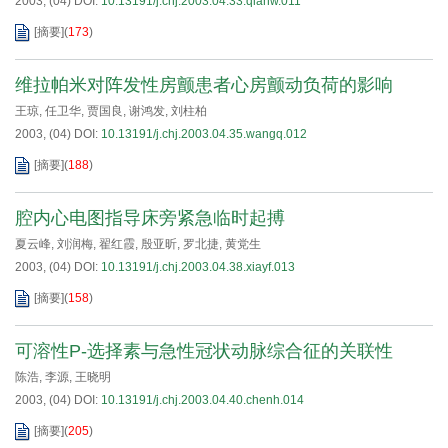
2003, (04)
DOI:
10.13191/j.chj.2003.04.33.qianw.011
[摘要]
(
173
)
维拉帕米对阵发性房颤患者心房颤动负荷的影响
王琼
,
任卫华
,
贾国良
,
谢鸿发
,
刘柱柏
2003, (04)
DOI:
10.13191/j.chj.2003.04.35.wangq.012
[摘要]
(
188
)
腔内心电图指导床旁紧急临时起搏
夏云峰
,
刘润梅
,
翟红霞
,
殷亚昕
,
罗北捷
,
黄党生
2003, (04)
DOI:
10.13191/j.chj.2003.04.38.xiayf.013
[摘要]
(
158
)
可溶性P-选择素与急性冠状动脉综合征的关联性
陈浩
,
李源
,
王晓明
2003, (04)
DOI:
10.13191/j.chj.2003.04.40.chenh.014
[摘要]
(
205
)