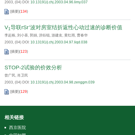
2003, (04)
DOI:
10.13191/j.chj.2003.04.96.limy.037
[摘要]
(
134
)
V
导联rSr’波对房室结折返性心动过速的诊断价值
1
李起栋
,
刘小喜
,
郭娟
,
洪钰锟
,
游建友
,
黄红雨
,
曹春华
2003, (04)
DOI:
10.13191/j.chj.2003.04.97.liqd.038
[摘要]
(
123
)
STOP-2试验的价效分析
曾广民
,
肖卫民
2003, (04)
DOI:
10.13191/j.chj.2003.04.98.zenggm.039
[摘要]
(
129
)
相关链接
西京医院